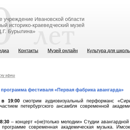
е учреждение Ивановской области
ый историко-краеведческий музей
.Г. Бурылина»
едиа
Контакты
Музей онлайн
Культура для школ
иску афиш
 программа фестиваля «Первая фабрика авангарда»
 в 19:00
смотрим аудиовизуальный перформанс «Сир
частием петербургского ансамбля современной академ
8:30
– концерт «(не)только мелодии» Студии авангардной 
В программе современная академическая музыка. Имсо