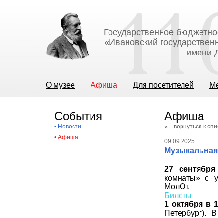
Государственное бюджетно
«Ивановский государственн
имени Д
О музее
Афиша
Для посетителей
М
События
Афиша
•
Новости
«
вернуться к сп
•
Афиша
09.09.2025
Музыкальная
27 сентября
комнаты» с у
МолОт.
Билеты
1 октября в 1
Петербург). 