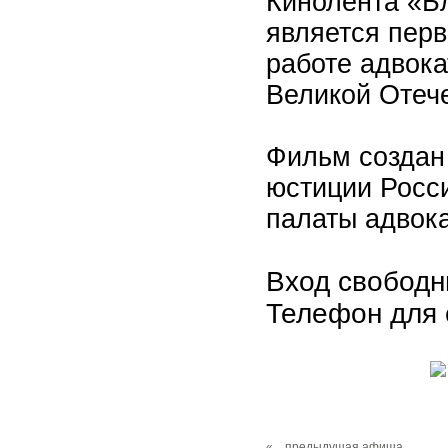
Кинолента «Б
является перв
работе адвока
Великой Отеч
Фильм создан
юстиции Росс
палаты адвок
Вход свободн
Телефон для с
«
предыдущая афиша