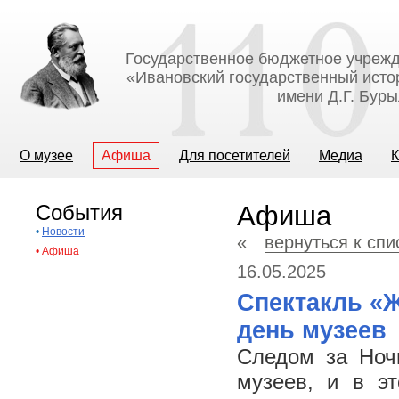
Государственное бюджетное учрежд
«Ивановский государственный исто
имени Д.Г. Бур
О музее
Афиша
Для посетителей
Медиа
К
События
Афиша
•
Новости
«
вернуться к сп
•
Афиша
16.05.2025
Спектакль «
день музеев
Следом за Ноч
музеев, и в э