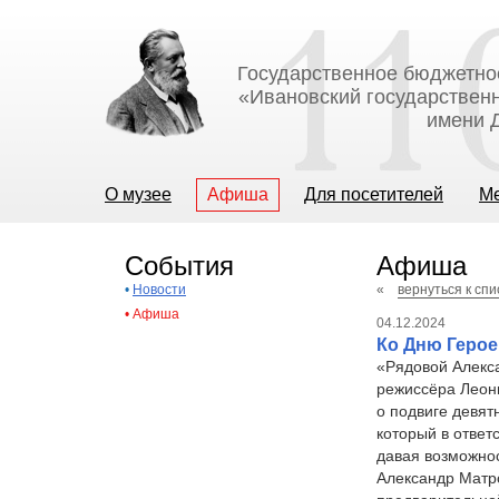
Государственное бюджетно
«Ивановский государственн
имени Д
О музее
Афиша
Для посетителей
М
События
Афиша
•
Новости
«
вернуться к сп
•
Афиша
04.12.2024
Ко Дню Герое
«Рядовой Алекс
режиссёра Леони
о подвиге девят
который в ответ
давая возможнос
Александр Матро