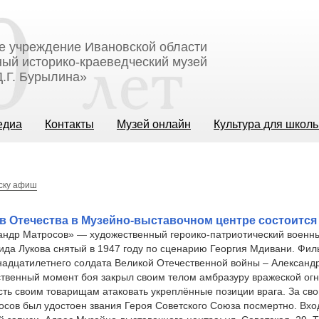
е учреждение Ивановской области
ый историко-краеведческий музей
.Г. Бурылина»
едиа
Контакты
Музей онлайн
Культура для школ
иску афиш
в Отечества в Музейно-выставочном центре состоится 
андр Матросов» — художественный героико-патриотический воен
да Лукова снятый в 1947 году по сценарию Георгия Мдивани. Фил
надцатилетнего солдата Великой Отечественной войны – Александ
ственный момент боя закрыл своим телом амбразуру вражеской огн
ть своим товарищам атаковать укреплённые позиции врага. За сво
сов был удостоен звания Героя Советского Союза посмертно. Вхо