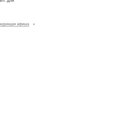
ел. для
ледующая афиша
»