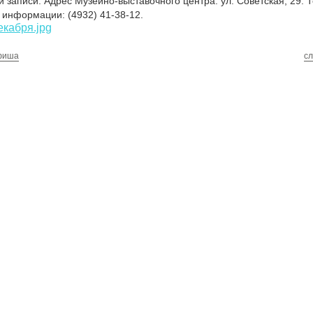
 записи. Адрес Музейно-выставочного центра: ул. Советская, 29. Т
информации: (4932) 41-38-12.
фиша
с