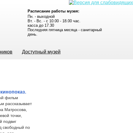
Расписание работы музея:
Пн. - выходной
Вт. - Вс. - с 10.00 - 18.00 час.
касса до 17.30
Последняя пятница месяца - санитарный
день.
ьников
Доступный музей
кинопоказ.
ный фильм
ьм рассказывает
ра Матросова,
евой точки,
й подвиг
д свободный по