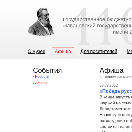
Государственное бюджетно
«Ивановский государственн
имени Д
О музее
Афиша
Для посетителей
М
События
Афиша
•
Новости
«
вернуться к сп
•
Афиша
08.09.2012
«Победа русс
В конце августа
шаржей на тему 
Департаментом к
На конкурс пост
награждение по
состоится на це