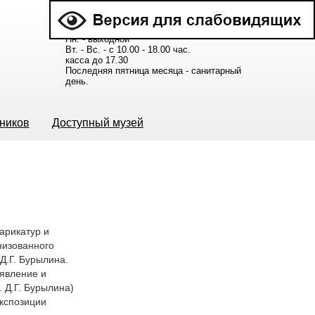
Расписание работы музея:
Пн. - выходной
Вт. - Вс. - с 10.00 - 18.00 час.
касса до 17.30
Последняя пятница месяца - санитарный
день.
ьников
Доступный музей
карикатур и
низованного
Д.Г. Бурылина.
ъявление и
Д.Г. Бурылина)
экспозиции