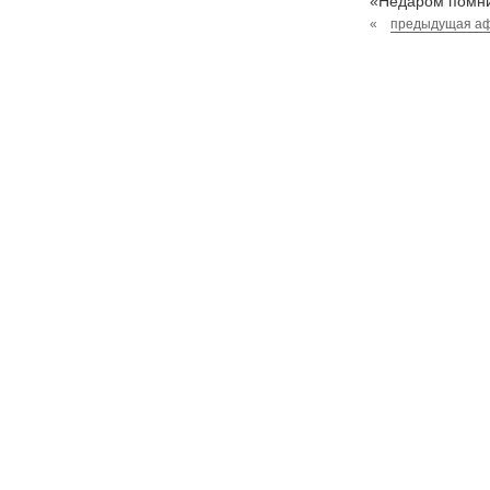
«Недаром помнит
«
предыдущая а