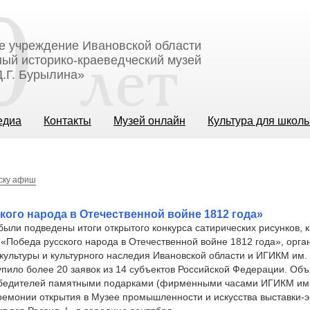
е учреждение Ивановской области
ый историко-краеведческий музей
.Г. Бурылина»
едиа
Контакты
Музей онлайн
Культура для школ
иску афиш
кого народа в Отечественной войне 1812 года»
 были подведены итоги открытого конкурса сатирических рисунков, 
«Победа русского народа в Отечественной войне 1812 года», орга
ультуры и культурного наследия Ивановской области и ИГИКМ им. 
упило более 20 заявок из 14 субъектов Российской Федерации. Об
бедителей памятными подарками (фирменными часами ИГИКМ им. 
ремонии открытия в Музее промышленности и искусства выставки-